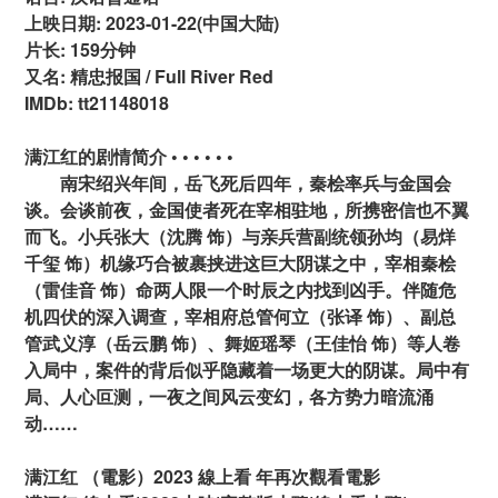
上映日期: 2023-01-22(中国大陆)
片长: 159分钟
又名: 精忠报国 / Full River Red
IMDb: tt21148018
满江红的剧情简介 • • • • • •
南宋绍兴年间，岳飞死后四年，秦桧率兵与金国会
谈。会谈前夜，金国使者死在宰相驻地，所携密信也不翼
而飞。小兵张大（沈腾 饰）与亲兵营副统领孙均（易烊
千玺 饰）机缘巧合被裹挟进这巨大阴谋之中，宰相秦桧
（雷佳音 饰）命两人限一个时辰之内找到凶手。伴随危
机四伏的深入调查，宰相府总管何立（张译 饰）、副总
管武义淳（岳云鹏 饰）、舞姬瑶琴（王佳怡 饰）等人卷
入局中，案件的背后似乎隐藏着一场更大的阴谋。局中有
局、人心叵测，一夜之间风云变幻，各方势力暗流涌
动……
满江红 （電影）2023 線上看 年再次觀看電影