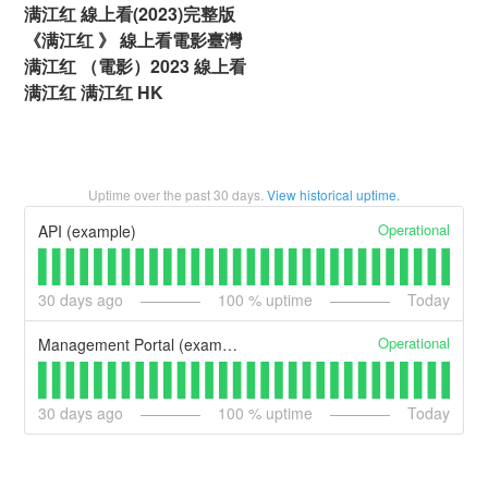
满江红 線上看(2023)完整版
《满江红 》 線上看電影臺灣
满江红 （電影）2023 線上看
满江红 满江红 HK
Uptime over the past
30
days.
View historical uptime.
Operational
API (example)
30
days ago
100
% uptime
Today
Operational
Management Portal (example)
30
days ago
100
% uptime
Today