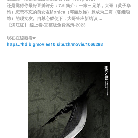
还是觉得你最好豆瓣评分：7.6 简介：一家三兄弟，大哥（黄子华
饰）恋恋不忘的前女友Monica（邓丽欣饰）竟成为二哥（张继聪
饰）的现女友。自尊心驱使下，大哥答应新结识 ...
【满江红】 線上看-完整版免費高清-2023
現在在線觀看☛
https://hd.bigmovies10.site/zh/movie/1066298